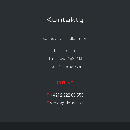
Kontakty
Kancelária a sídlo firmy:
detect s. r. o.
Turbínová 3528/13
831 04 Bratislava
HOTLINE:
T
+421 2 222 00 555
E
servis@detect.sk