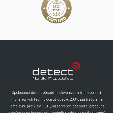
Spoločnosť detect pôsobí na slovenskom trhu v oblasti
informačných technológií už od roku 2004. Zastrešujeme
komplexnú profylaktiku IT, od serverov, cez siete, pracovné
stanice až po kancelársku techniku, takže sa naši zákazníci