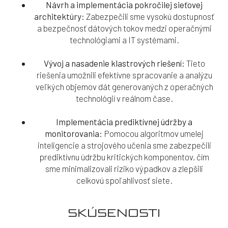
Návrh a implementácia pokročilej sieťovej
architektúry:
Zabezpečili sme vysokú dostupnosť
a bezpečnosť dátových tokov medzi operačnými
technológiami a IT systémami.
Vývoj a nasadenie klastrových riešení:
Tieto
riešenia umožnili efektívne spracovanie a analýzu
veľkých objemov dát generovaných z operačných
technológií v reálnom čase.
Implementácia prediktívnej údržby a
monitorovania:
Pomocou algoritmov umelej
inteligencie a strojového učenia sme zabezpečili
prediktívnu údržbu kritických komponentov, čím
sme minimalizovali riziko výpadkov a zlepšili
celkovú spoľahlivosť siete.
SKÚSENOSTI