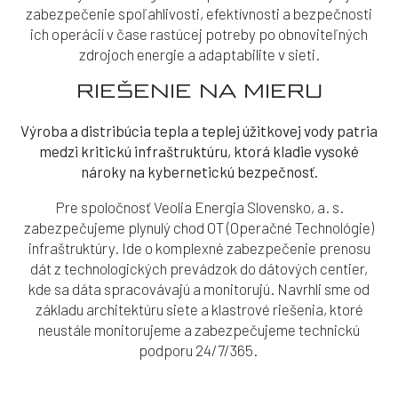
zabezpečenie spoľahlivosti, efektívnosti a bezpečnosti
ich operácií v čase rastúcej potreby po obnoviteľných
zdrojoch energie a adaptabilite v sieti.
RIEŠENIE NA MIERU
Výroba a distribúcia tepla a teplej úžitkovej vody patria
medzi kritickú infraštruktúru, ktorá kladie vysoké
nároky na kybernetickú bezpečnosť.
Pre spoločnosť Veolia Energia Slovensko, a. s.
zabezpečujeme plynulý chod OT (Operačné Technológie)
infraštruktúry. Ide o komplexné zabezpečenie prenosu
dát z technologických prevádzok do dátových centier,
kde sa dáta spracovávajú a monitorujú. Navrhli sme od
základu architektúru siete a klastrové riešenia, ktoré
neustále monitorujeme a zabezpečujeme technickú
podporu 24/7/365.