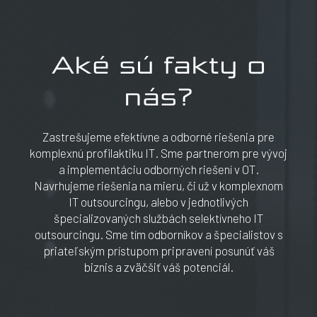
Aké sú fakty o
nás?
Zastrešujeme efektívne a odborné riešenia pre
komplexnú profilaktiku IT. Sme partnerom pre vývoj
a implementáciu odborných riešení v OT.
Navrhujeme riešenia na mieru, či už v komplexnom
IT outsourcingu, alebo v jednotlivých
špecializovaných službách selektívneho IT
outsourcingu. Sme tím odborníkov a špecialistov s
priateľským prístupom pripravení posunúť váš
biznis a zväčšiť váš potenciál.