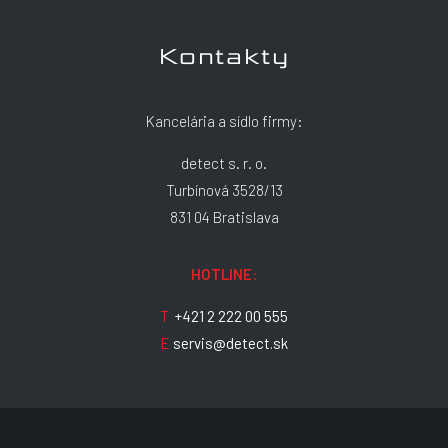
Kontakty
Kancelária a sídlo firmy:
detect s. r. o.
Turbínová 3528/13
831 04 Bratislava
HOTLINE:
T
+421 2 222 00 555
E
servis@detect.sk