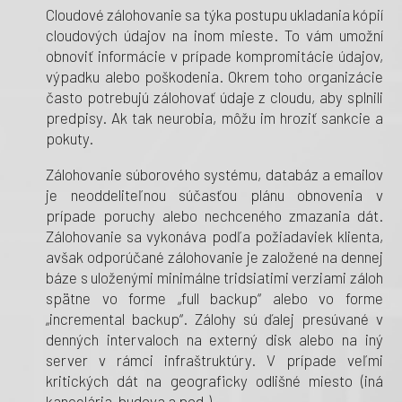
Cloudové zálohovanie sa týka postupu ukladania kópií
cloudových údajov na inom mieste. To vám umožní
obnoviť informácie v prípade kompromitácie údajov,
výpadku alebo poškodenia. Okrem toho organizácie
často potrebujú zálohovať údaje z cloudu, aby splnili
predpisy. Ak tak neurobia, môžu im hroziť sankcie a
pokuty.
Zálohovanie súborového systému, databáz a emailov
je neoddeliteľnou súčasťou plánu obnovenia v
prípade poruchy alebo nechceného zmazania dát.
Zálohovanie sa vykonáva podľa požiadaviek klienta,
avšak odporúčané zálohovanie je založené na dennej
báze s uloženými minimálne tridsiatimi verziami záloh
spätne vo forme „full backup“ alebo vo forme
„incremental backup“. Zálohy sú ďalej presúvané v
denných intervaloch na externý disk alebo na iný
server v rámci infraštruktúry. V prípade veľmi
kritických dát na geograficky odlišné miesto (iná
kancelária, budova a pod.).