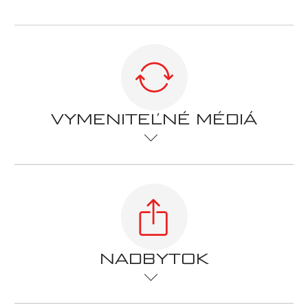
VYMENITEĽNÉ MÉDIÁ
Jednoduchou možnosťou je zálohovanie
súborov na vymeniteľné médiá, ako sú CD,
DVD, novšie Blu-Ray disky alebo USB flash
disky. To môže byť praktické pre menšie
prostredia, no pre väčšie objemy dát
budete musieť zálohovať na viacero diskov,
NADBYTOK
čo môže skomplikovať obnovu. Tiež sa
musíte uistiť, že zálohy ukladáte na
samostatnom mieste, inak sa môžu stratiť aj