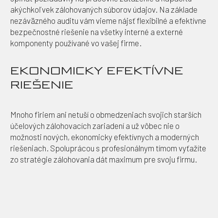
akýchkoľvek zálohovaných súborov údajov. Na základe
nezáväzného auditu vám vieme nájsť flexibilné a efektívne
bezpečnostné riešenie na všetky interné a externé
komponenty používané vo vašej firme.
EKONOMICKY EFEKTÍVNE
RIEŠENIE
Mnoho firiem ani netuší o obmedzeniach svojich starších
účelových zálohovacích zariadení a už vôbec nie o
možnosti nových, ekonomicky efektívnych a moderných
riešeniach. Spoluprácou s profesionálnym tímom vyťažíte
zo stratégie zálohovania dát maximum pre svoju firmu.