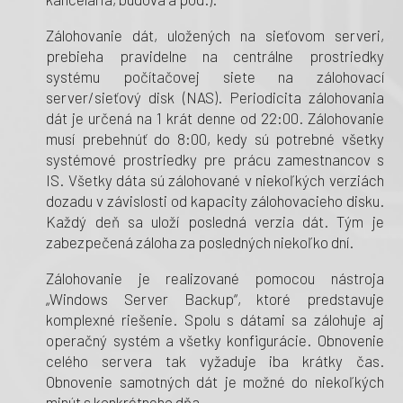
Zálohovanie dát, uložených na sieťovom serveri,
prebieha pravidelne na centrálne prostriedky
systému počítačovej siete na zálohovací
server/sieťový disk (NAS). Periodicita zálohovania
dát je určená na 1 krát denne od 22:00. Zálohovanie
musí prebehnúť do 8:00, kedy sú potrebné všetky
systémové prostriedky pre prácu zamestnancov s
IS. Všetky dáta sú zálohované v niekoľkých verziách
dozadu v závislosti od kapacity zálohovacieho disku.
Každý deň sa uloží posledná verzia dát. Tým je
zabezpečená záloha za posledných niekoľko dní.
Zálohovanie je realizované pomocou nástroja
„Windows Server Backup“, ktoré predstavuje
komplexné riešenie. Spolu s dátami sa zálohuje aj
operačný systém a všetky konfigurácie. Obnovenie
celého servera tak vyžaduje iba krátky čas.
Obnovenie samotných dát je možné do niekoľkých
minút s konkrétneho dňa.