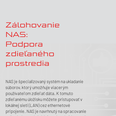
Mnohí predajcovia a poskytovatelia cloudu
ponúkajú riešenia Backup as a Service
(BaaS), kde môžete tlačiť lokálne údaje do
verejného alebo súkromného cloudu a v
Zálohovanie
prípade katastrofy obnoviť údaje späť z
cloudu. Riešenia BaaS sa ľahko používajú a
NAS:
majú veľkú výhodu v tom, že údaje sa
ukladajú na vzdialené miesto. Ak však
Podpora
používate verejný cloud, musíte zabezpečiť
zdieľaného
súlad s príslušnými nariadeniami a normami
a počítať s tým, že časom budú náklady na
prostredia
ukladanie dát v cloude oveľa vyššie ako
náklady na nasadenie podobného lokálneho
úložiska.
NAS je špecializovaný systém na ukladanie
súborov, ktorý umožňuje viacerým
používateľom zdieľať dáta. K tomuto
zdieľanému úložisku môžete pristupovať v
lokálnej sieti (LAN) cez ethernetové
pripojenie. NAS je navrhnutý na spracovanie