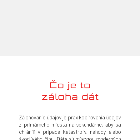
Čo je to
záloha dát
Zálohovanie údajov je prax kopírovania údajov
z primárneho miesta na sekundárne, aby sa
chránili v prípade katastrofy, nehody alebo
škodlivého činu. Dáta sú miazgou moderných