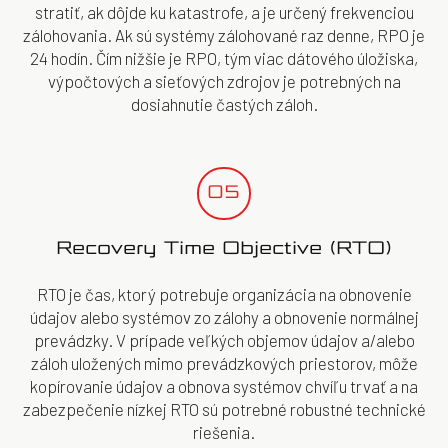
stratiť, ak dôjde ku katastrofe, a je určený frekvenciou
zálohovania. Ak sú systémy zálohované raz denne, RPO je
24 hodín. Čím nižšie je RPO, tým viac dátového úložiska,
výpočtových a sieťových zdrojov je potrebných na
dosiahnutie častých záloh.
05
Recovery Time Objective (RTO)
RTO je čas, ktorý potrebuje organizácia na obnovenie
údajov alebo systémov zo zálohy a obnovenie normálnej
prevádzky. V prípade veľkých objemov údajov a/alebo
záloh uložených mimo prevádzkových priestorov, môže
kopírovanie údajov a obnova systémov chvíľu trvať a na
zabezpečenie nízkej RTO sú potrebné robustné technické
riešenia.