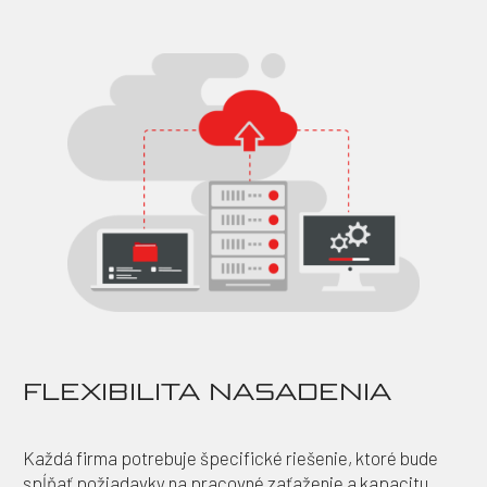
FLEXIBILITA NASADENIA
Každá firma potrebuje špecifické riešenie, ktoré bude
spĺňať požiadavky na pracovné zaťaženie a kapacitu