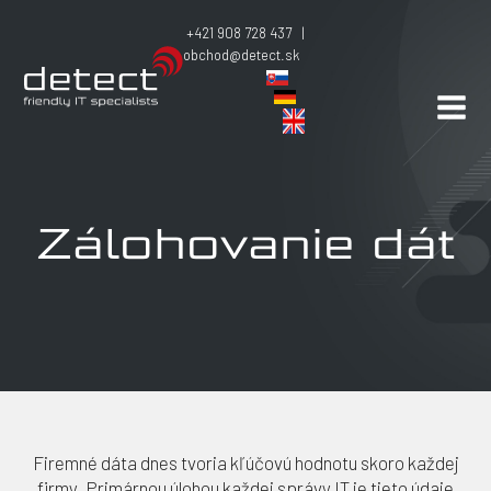
+421 908 728 437 |
obchod@detect.sk
Zálohovanie dát
Firemné dáta dnes tvoria kľúčovú hodnotu skoro každej
firmy. Primárnou úlohou každej správy IT je tieto údaje