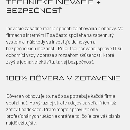
TECHNICKÉ INOVÁCIE +
BEZPEČNOSŤ
Inovácie zásadne menia spôsob zálohovania a obnovy. Vo
firmách s interným IT sa často spolieha na zabehnutý
systém a málokedy sa investuje do nových a
bezpečnejších možností. Pri outsourcovanej správe IT sú
odborníci vždy v obraze s rozsahom skúseností, ktoré
zvýšia jednak efektivitu, tak aj bezpečnosť.
100% DÔVERA V ZOTAVENIE
Dôvera v obnovu je to, na čo sa potrebuje každá firma
spoľahnúť. Po výraznej strate údajov sa veľa firiem už
zotaviť nedokáže. Preto majte správu záloh v
profesionálnych rukách a chráňte to, čo je pre váš biznis
najdôležitejšie.