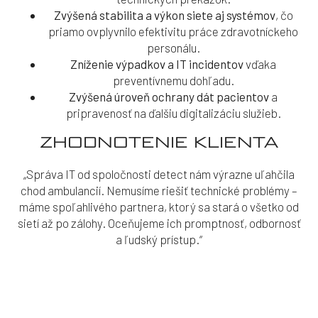
Zvýšená stabilita a výkon siete aj systémov
, čo
priamo ovplyvnilo efektivitu práce zdravotníckeho
personálu.
Zníženie výpadkov a IT incidentov
vďaka
preventívnemu dohľadu.
Zvýšená úroveň ochrany dát pacientov
a
pripravenosť na ďalšiu digitalizáciu služieb.
ZHODNOTENIE KLIENTA
„Správa IT od spoločnosti detect nám výrazne uľahčila
chod ambulancií. Nemusíme riešiť technické problémy –
máme spoľahlivého partnera, ktorý sa stará o všetko od
sietí až po zálohy. Oceňujeme ich promptnosť, odbornosť
a ľudský prístup.“