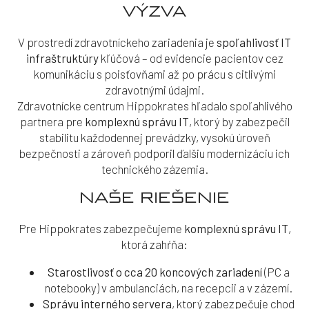
VÝZVA
V prostredí zdravotníckeho zariadenia je
spoľahlivosť IT
infraštruktúry
kľúčová – od evidencie pacientov cez
komunikáciu s poisťovňami až po prácu s citlivými
zdravotnými údajmi.
Zdravotnícke centrum Hippokrates hľadalo spoľahlivého
partnera pre
komplexnú správu IT
, ktorý by zabezpečil
stabilitu každodennej prevádzky, vysokú úroveň
bezpečnosti a zároveň podporil ďalšiu modernizáciu ich
technického zázemia.
NAŠE RIEŠENIE
Pre Hippokrates zabezpečujeme
komplexnú správu IT
,
ktorá zahŕňa:
Starostlivosť o cca 20 koncových zariadení
(PC a
notebooky) v ambulanciách, na recepcii a v zázemí.
Správu interného servera
, ktorý zabezpečuje chod