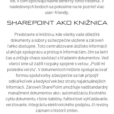
vie, v čom spočívajú hlavné benefity tohto riešenia. V
nasledovných bodoch sa pokúsime na ne pozrieť viac
user-friendly.
SHAREPOINT AKO KNIŽNICA
Predstavte si knižnicu, kde všetky vaše dôležité
dokumenty a súbory sú bezpečne uložené a zároveň
ľahko dostupné. Toto centralizované úložisko informácií
uľahčuje spoluprácu a prístup k informáciám, čím sa šetrí
čas a znižuje chaos súvisiaci s hľadaním dokumentov. Veď
všetci sme už zažili rozpaky spojené s vetou: „Pošli mi
poslednú verziu“. V dokumentoch môžete spolupracovať
formou spolutvorby a bezpečne sa tak pripojiť
odkiaľkoľvek a kedykoľvek bez straty najaktuálnejších
informácií. Zároveň SharePoint umožňuje nadštandardný
manažment dokumentov ako: automatizáciu životného
cyklu dokumentu, rôzne šablóny, fulltextové vyhľadávanie,
verziovanie, integráciu elektronického podpisu, či revízny
záznam o histórii zmien.