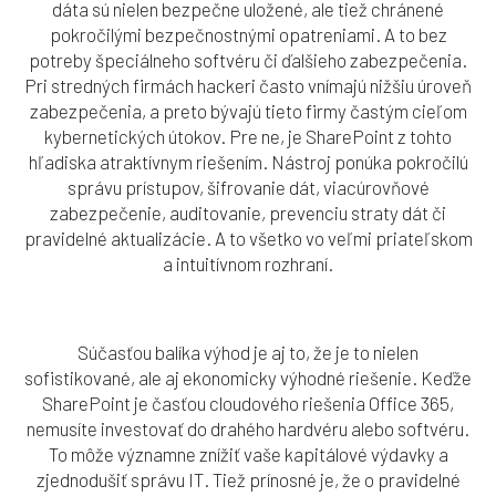
dáta sú nielen bezpečne uložené, ale tiež chránené
pokročilými bezpečnostnými opatreniami. A to bez
potreby špeciálneho softvéru či ďalšieho zabezpečenia.
Pri stredných firmách hackeri často vnímajú nižšiu úroveň
zabezpečenia, a preto bývajú tieto firmy častým cieľom
kybernetických útokov. Pre ne, je SharePoint z tohto
hľadiska atraktívnym riešením. Nástroj ponúka pokročilú
správu prístupov, šifrovanie dát, viacúrovňové
zabezpečenie, auditovanie, prevenciu straty dát či
pravidelné aktualizácie. A to všetko vo veľmi priateľskom
a intuitívnom rozhraní.
Súčasťou balíka výhod je aj to, že je to nielen
sofistikované, ale aj ekonomicky výhodné riešenie. Keďže
SharePoint je časťou cloudového riešenia Office 365,
nemusíte investovať do drahého hardvéru alebo softvéru.
To môže významne znížiť vaše kapitálové výdavky a
zjednodušiť správu IT. Tiež prínosné je, že o pravidelné