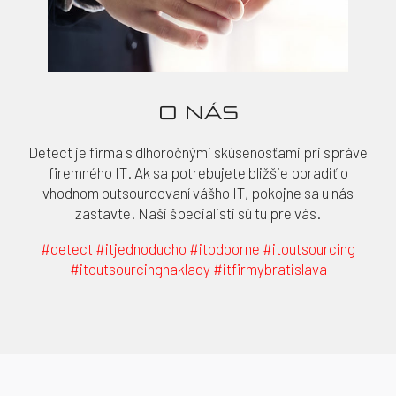
O NÁS
Detect je firma s dlhoročnými skúsenosťami pri správe
firemného IT. Ak sa potrebujete bližšie poradiť o
vhodnom outsourcovaní vášho IT, pokojne sa u nás
zastavte. Naši špecialisti sú tu pre vás.
#detect #itjednoducho #itodborne #itoutsourcing
#itoutsourcingnaklady #itfirmybratislava