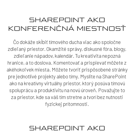
SHAREPOINT AKO
KONFERENČNÁ MIESTNOSŤ
Čo dokáže skĺbiť tímového ducha viac ako spoločne
zdieľaný priestor. Okamžité správy, diskusné fóra, blogy,
zdieľanie nápadov, kalendár. Tu kreativita nepozná
hranice, a to doslova. Komentovať a prispievať môžete z
akéhokoľvek miesta. Môžete tvoriť prispôsobené stránky
pre jednotlivé projekty alebo tímy. Myslite na SharePoint
ako na kreatívny virtuálny priestor, ktorý posúva tímovú
spoluprácu a produktivitu na novú úroveň. Považujte to
za priestor, kde sa váš tím stretne a tvorí bez nutnosti
fyzickej prítomnosti.
SHAREPOINT AKO