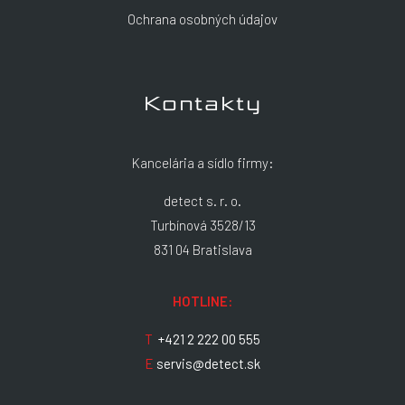
Ochrana osobných údajov
Kontakty
Kancelária a sídlo firmy:
detect s. r. o.
Turbínová 3528/13
831 04 Bratislava
HOTLINE:
T
+421 2 222 00 555
E
servis@detect.sk